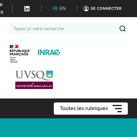
ER
FR
EN
SE CONNECTER
ÉS
Tapez
ici
votre
recherche
Toutes les rubriques