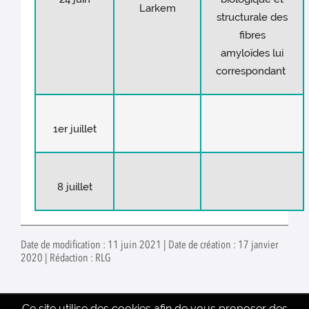
Larkem
structurale des
fibres
amyloïdes lui
correspondant
1er juillet
8 juillet
Date de modification : 11 juin 2021 | Date de création : 17 janvier
2020 | Rédaction : RLG
Ce site utilise des cookies afin de vous proposer des