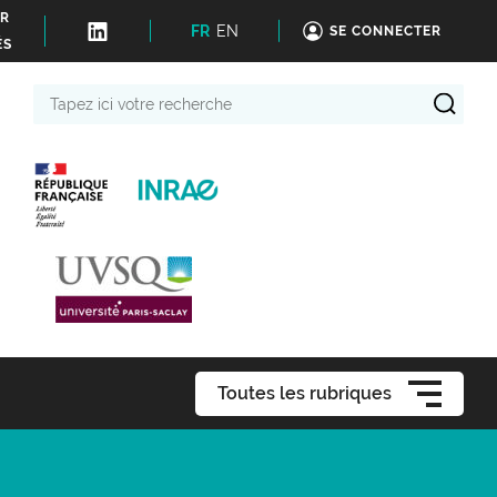
ER
FR
EN
SE CONNECTER
ÉS
Tapez
ici
votre
recherche
Toutes les rubriques