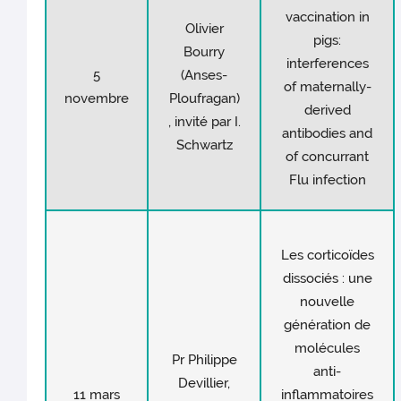
vaccination in
Olivier
pigs:
Bourry
interferences
5
(Anses-
of maternally-
novembre
Ploufragan)
derived
, invité par I.
antibodies and
Schwartz
of concurrant
Flu infection
Les corticoïdes
dissociés : une
nouvelle
génération de
molécules
Pr Philippe
anti-
Devillier,
11 mars
inflammatoires